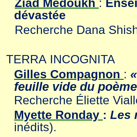
Ziad Medoukh
:
Ensei
dévastée
Recherche Dana Shis
TERRA INCOGNITA
«
Gilles Compagnon
:
feuille vide du poèm
Recherche Éliette Viall
Myette Ronday
:
Les 
inédits).