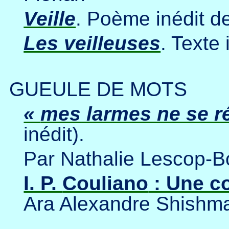
Veille
. Poème inédit d
Les veilleuses
. Texte
GUEULE DE MOTS
«
mes
larmes ne se ré
inédit).
Par Nathalie Lescop-B
I. P.
Couliano
: Une c
Ara Alexandre Shishm