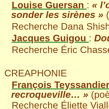
Louise Guersan
:
« l
sonder les sirènes »
(
Recherche Dana Shis
Jacques Guigou
:
Dou
Recherche Éric Chasse
CREAPHONIE
François Teyssandie
recroqueville… »
(poè
Recherche Éliette Vial