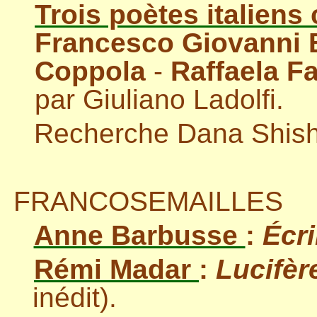
Trois poètes italien
Francesco Giovanni 
Coppola
-
Raffaela F
par Giuliano Ladolfi.
Recherche Dana Shis
FRANCOSEMAILLES
Anne Barbusse
:
Écr
Rémi Madar
:
Lucifèr
inédit).