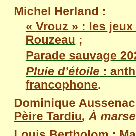
Michel Herland :
«
Vrouz
» : les jeux
Rouzeau
;
Parade sauvage 202
Pluie d’étoile
: anth
francophone
.
Dominique Aussenac
Pèire Tardiu
, À
marse
Louis Bertholom :
Ma