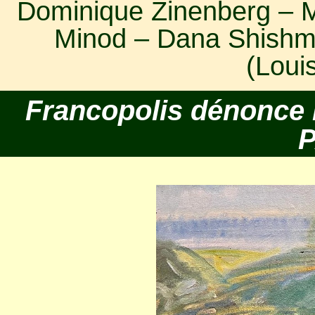
Dominique Zinenberg – Mi
Minod – Dana Shishma
(Loui
Francopolis dénonce l
P